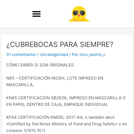
Ir
al
contenido
Navegación
de
¿CUBREBOCAS PARA SIEMPRE?
entradas
31 comentarios
/
Uncategorized
/ Por
nico_sastre_c
CÓMO SABER SI SON ORIGINALES:
N95 – CERTIFICACIÓN NIOSH, LOTE IMPRESO EN
MASCARILLA,
KN95 CERTIFICACIÓN GB2626, IMPRESO EN MASCARILLA O
EN PAPEL DENTRO DE CAJA, EMPAQUE INDIVIDUAL
KF94 CERTIFICACIÓN KMOEL-2017-64, o también decir
«Certified by the Korea Ministry of Food and Drug Safety» o en
coreano 식약처 허가