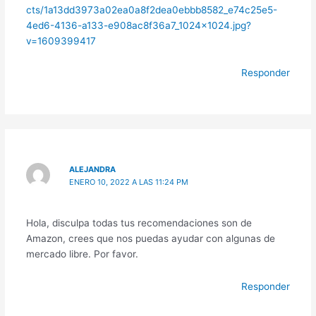
cts/1a13dd3973a02ea0a8f2dea0ebbb8582_e74c25e5-
4ed6-4136-a133-e908ac8f36a7_1024x1024.jpg?
v=1609399417
Responder
ALEJANDRA
ENERO 10, 2022 A LAS 11:24 PM
Hola, disculpa todas tus recomendaciones son de
Amazon, crees que nos puedas ayudar con algunas de
mercado libre. Por favor.
Responder