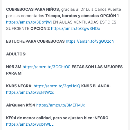
CUBREBOCAS PARA NIÑOS,
gracias al Dr Luis Carlos Puente
por sus comentarios
Tricapa, baratos y cómodos
OPCIÓN 1
https://amzn.to/3BbYjWj
EN AULAS VENTILADAS ESTO ES
SUFICIENTE
OPCIÓN 2
https://amzn.to/3gwSHOo
ESTUCHE PARA CUBREBOCAS
https://amzn.to/3gGO2cN
ADULTOS:
N95 3M
https://amzn.to/3OGhtO0
ESTAS SON LAS MEJORES
PARA MÍ
KN95 NEGRA
:
https://amzn.to/3qeHolQ
KN95 BLANCA:
https://amzn.to/3qkNWzq
AirQueen Kf94
https://amzn.to/3MEFMJx
KF94 de menor calidad, pero se ajustan bien: NEGRO
https://amzn.to/3qb1WLL