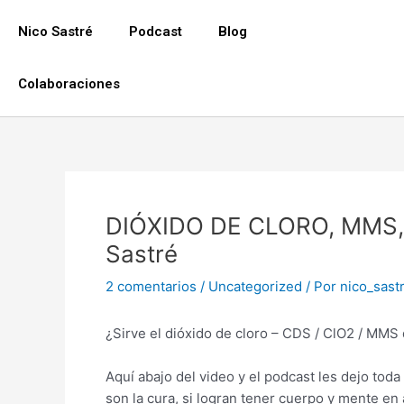
Ir
al
Nico Sastré
Podcast
Blog
contenido
Colaboraciones
Navegación
de
DIÓXIDO DE CLORO, MMS, C
entradas
Sastré
2 comentarios
/
Uncategorized
/ Por
nico_sast
¿Sirve el dióxido de cloro – CDS / ClO2 / MMS
Aquí abajo del video y el podcast les dejo toda
son la cura, si logran tener cuerpo y mente en