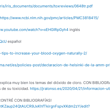
/iris/iris_documents/documents/toxreviews/0648tr.pdf
https://www.ncbi.nlm.nih.gov/pmc/articles/PMC3818415/
www.youtube.com/watch?v=xEHGIRpGyh4
inglés
2QcU
español
/5-tips-to-increase-your-blood-oxygen-naturally-2/
a.net/es/policies-post/declaracion-de-helsinki-de-la-amm-pri
xplica muy bien los temas del dióxido de cloro. CON BIBLIOGRA
s de su toxicidad.
https://jralonso.es/2020/04/21/informacion-u
ONTRÉ CON BIBLIOGRAFÍAS!
EutKZaup24QtAUCR9JxKhfTkirgnFspvXKdm2zY/edit?