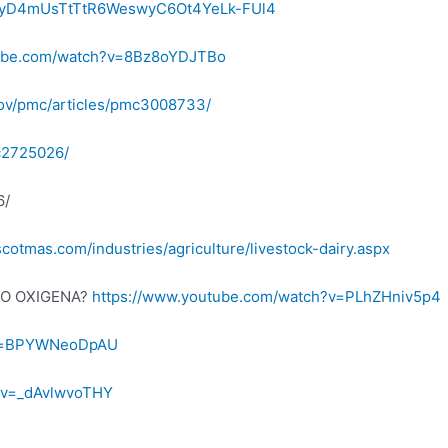
yD4mUsTtTtR6WeswyC6Ot4YeLk-FUl4
tube.com/watch?v=8Bz8oYDJTBo
gov/pmc/articles/pmc3008733/
mc2725026/
6/
cotmas.com/industries/agriculture/livestock-dairy.aspx
NO OXIGENA?
https://www.youtube.com/watch?v=PLhZHniv5p4
?v=BPYWNeoDpAU
?v=_dAvlwvoTHY