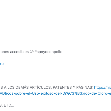
ciones accesibles 🙂 #apoyoconpollo
re
S A LOS DEMÁS ARTÍCULOS, PATENTES Y PÁGINAS:
https://n
3%ADficos-sobre-el-Uso-exitoso-del-Di%C3%B3xido-de-Clor
S, ETC…