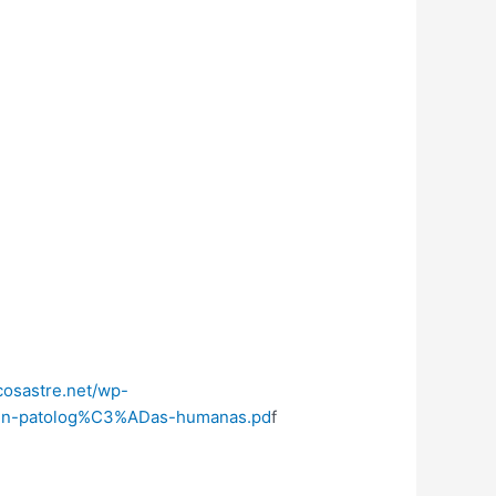
icosastre.net/wp-
o-en-patolog%C3%ADas-humanas.pd
f